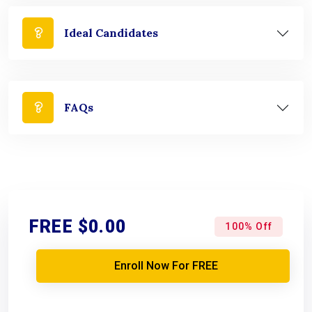
Ideal Candidates
FAQs
FREE
$0.00
100% Off
Enroll Now For FREE