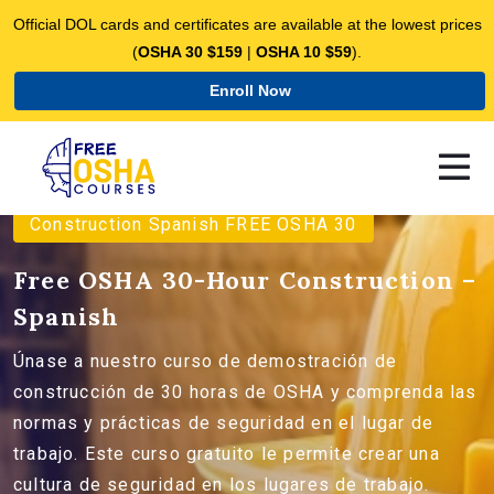
Official DOL cards and certificates are available at the lowest prices
(
OSHA 30 $159
|
OSHA 10 $59
).
Enroll Now
Construction Spanish FREE OSHA 30
Free OSHA 30-Hour Construction –
Spanish
Únase a nuestro curso de demostración de
construcción de 30 horas de OSHA y comprenda las
normas y prácticas de seguridad en el lugar de
trabajo. Este curso gratuito le permite crear una
cultura de seguridad en los lugares de trabajo.