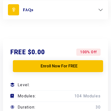
FAQs
FREE
$0.00
100% Off
Enroll Now For FREE
Level:
Modules:
104 Modules
Duration:
30