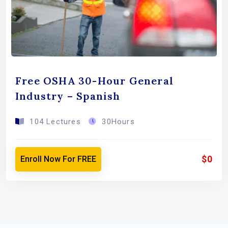
Free OSHA 30-Hour General
Industry – Spanish
104 Lectures
30Hours
$0
Enroll Now For FREE