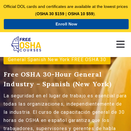
Official DOL cards and certificates are available at the lowest prices
(
OSHA 30 $159
|
OSHA 10 $59
).
Enroll Now
General Spanish New York FREE OSHA 30
Free OSHA 30-Hour General
Industry – Spanish (New York)
La seguridad en el lugar de trabajo es esencial para
todas las organizaciones, independientemente de
la industria. El curso de capacitación general de 30
horas de OSHA en español garantiza que los
trabajadores, supervisores y gerentes de habla